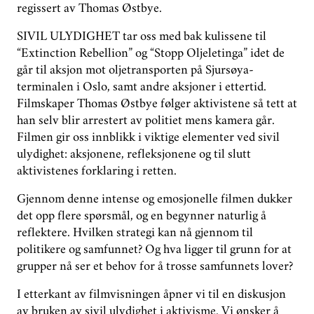
regissert av Thomas Østbye.
SIVIL ULYDIGHET tar oss med bak kulissene til
“Extinction Rebellion” og “Stopp Oljeletinga” idet de
går til aksjon mot oljetransporten på Sjursøya-
terminalen i Oslo, samt andre aksjoner i ettertid.
Filmskaper Thomas Østbye følger aktivistene så tett at
han selv blir arrestert av politiet mens kamera går.
Filmen gir oss innblikk i viktige elementer ved sivil
ulydighet: aksjonene, refleksjonene og til slutt
aktivistenes forklaring i retten.
Gjennom denne intense og emosjonelle filmen dukker
det opp flere spørsmål, og en begynner naturlig å
reflektere. Hvilken strategi kan nå gjennom til
politikere og samfunnet? Og hva ligger til grunn for at
grupper nå ser et behov for å trosse samfunnets lover?
I etterkant av filmvisningen åpner vi til en diskusjon
av bruken av sivil ulydighet i aktivisme. Vi ønsker å