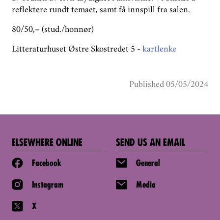
reflektere rundt temaet, samt få innspill fra salen.
80/50,– (stud./honnør)
Litteraturhuset Østre Skostredet 5 -
kartlenke
Published 05/05/2024
ELSEWHERE ONLINE
SEND US AN EMAIL
Facebook
General
Instagram
Media
X