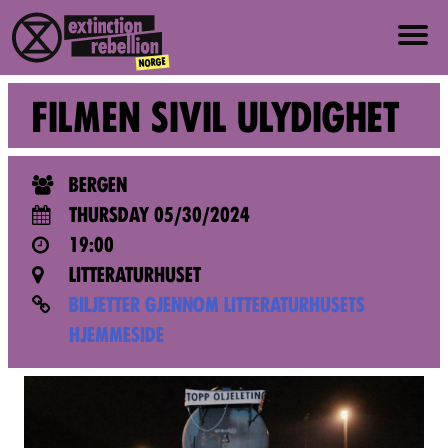
ABOUT US
FILMEN SIVIL ULYDIGHET
ABOUT XR NORWAY
BERGEN
VALUES AND PRINCIPLES
THURSDAY 05/30/2024
19:00
JOIN
LITTERATURHUSET
BILJETTER GJENNOM LITTERATURHUSETS
NEWS
HJEMMESIDE
PRESS
EVENTS