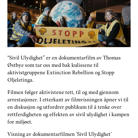
GROUPS
DONATE
PHASE OUT NORWAY
NORWEGIAN
“Sivil Ulydighet” er en dokumentarfilm av Thomas
Østbye som tar oss med bak kulissene til
aktivistgruppene Extinction Rebellion og Stopp
Oljeletinga.
Filmen følger aktivistene tett, til og med gjennom
arrestasjoner. I etterkant av filmvisningen åpner vi til
en diskusjon og utfordrer publikum til å tenke over
rettferdigheten og effekten av sivil ulydighet i kampen
for miljøet.
Visning av dokumentarfilmen ‘Sivil Ulydighet’