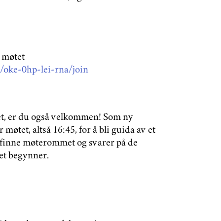
v møtet
/oke-0hp-lei-rna/join
det, er du også velkommen! Som ny
 møtet, altså 16:45, for å bli guida av et
finne møterommet og svarer på de
et begynner.