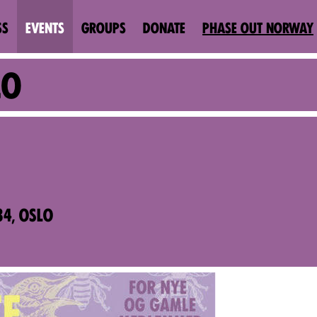
SS
EVENTS
GROUPS
DONATE
PHASE OUT NORWAY
LO
4, OSLO