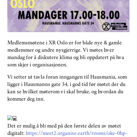
GROUPS
DONATE
PHASE OUT NORWAY
Medlemsmøtene i XR Oslo er for både nye & gamle
medlemmer og andre nysgjerrige. Vi møtes hver
NORWEGIAN
mandag for å diskutere klima og bli oppdatert på hva
som skjer i organisasjonen.
Vi setter ut tavla foran inngangen til Hausmania, som
ligger i Hausmanns gate 34, i god tid før møtet der du
kan se hvilket møterom vi skal bruke, og hvordan du
kommer deg inn.
Det er mulig å bli med på den første delen av møtet
digitalt:
https://meet2.organise.earth/rooms/oke-0hp-