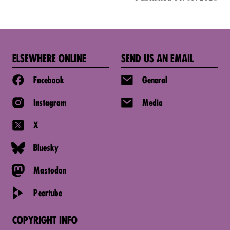
ELSEWHERE ONLINE
SEND US AN EMAIL
Facebook
General
Instagram
Media
X
Bluesky
Mastodon
Peertube
COPYRIGHT INFO