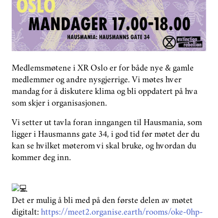
GROUPS
DONATE
PHASE OUT NORWAY
Medlemsmøtene i XR Oslo er for både nye & gamle
medlemmer og andre nysgjerrige. Vi møtes hver
NORWEGIAN
mandag for å diskutere klima og bli oppdatert på hva
som skjer i organisasjonen.
Vi setter ut tavla foran inngangen til Hausmania, som
ligger i Hausmanns gate 34, i god tid før møtet der du
kan se hvilket møterom vi skal bruke, og hvordan du
kommer deg inn.
Det er mulig å bli med på den første delen av møtet
digitalt:
https://meet2.organise.earth/rooms/oke-0hp-