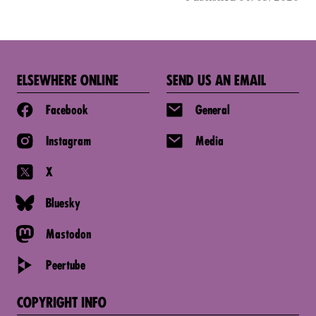
ELSEWHERE ONLINE
SEND US AN EMAIL
Facebook
General
Instagram
Media
X
Bluesky
Mastodon
Peertube
COPYRIGHT INFO