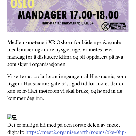
GROUPS
DONATE
PHASE OUT NORWAY
Medlemsmøtene i XR Oslo er for både nye & gamle
medlemmer og andre nysgjerrige. Vi møtes hver
NORWEGIAN
mandag for å diskutere klima og bli oppdatert på hva
som skjer i organisasjonen.
Vi setter ut tavla foran inngangen til Hausmania, som
ligger i Hausmanns gate 34, i god tid før møtet der du
kan se hvilket møterom vi skal bruke, og hvordan du
kommer deg inn.
Det er mulig å bli med på den første delen av møtet
digitalt:
https://meet2.organise.earth/rooms/oke-0hp-