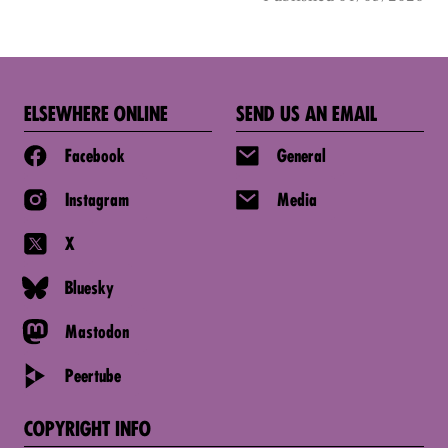
ELSEWHERE ONLINE
SEND US AN EMAIL
Facebook
General
Instagram
Media
X
Bluesky
Mastodon
Peertube
COPYRIGHT INFO