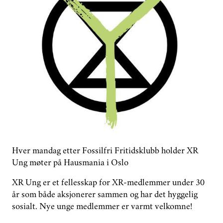
GROUPS
DONATE
PHASE OUT NORWAY
NORWEGIAN
Hver mandag etter Fossilfri Fritidsklubb holder XR
Ung møter på Hausmania i Oslo
XR Ung er et fellesskap for XR-medlemmer under 30
år som både aksjonerer sammen og har det hyggelig
sosialt. Nye unge medlemmer er varmt velkomne!