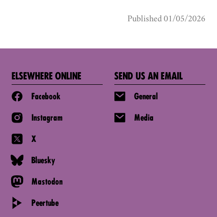
Published 01/05/2026
ELSEWHERE ONLINE
SEND US AN EMAIL
Facebook
General
Instagram
Media
X
Bluesky
Mastodon
Peertube