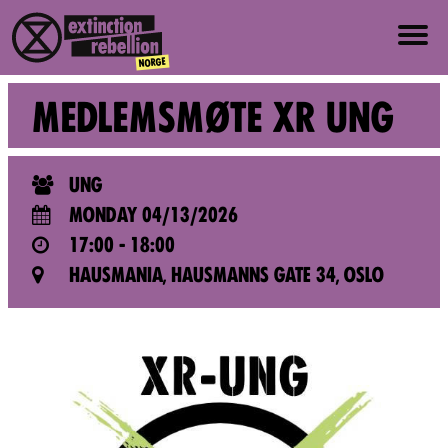
ABOUT US
MEDLEMSMØTE XR UNG
ABOUT XR NORWAY
UNG
VALUES AND PRINCIPLES
MONDAY 04/13/2026
17:00 - 18:00
JOIN
HAUSMANIA, HAUSMANNS GATE 34, OSLO
NEWS
PRESS
EVENTS