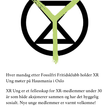
GROUPS
DONATE
PHASE OUT NORWAY
NORWEGIAN
Hver mandag etter Fossilfri Fritidsklubb holder XR
Ung møter på Hausmania i Oslo
XR Ung er et fellesskap for XR-medlemmer under 30
år som både aksjonerer sammen og har det hyggelig
sosialt. Nye unge medlemmer er varmt velkomne!