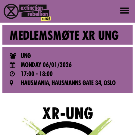
ABOUT US
MEDLEMSMØTE XR UNG
ABOUT XR NORWAY
UNG
VALUES AND PRINCIPLES
MONDAY 06/01/2026
17:00 - 18:00
JOIN
HAUSMANIA, HAUSMANNS GATE 34, OSLO
NEWS
PRESS
EVENTS