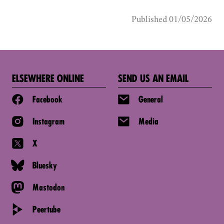
Published 01/05/2026
ELSEWHERE ONLINE
SEND US AN EMAIL
Facebook
General
Instagram
Media
X
Bluesky
Mastodon
Peertube