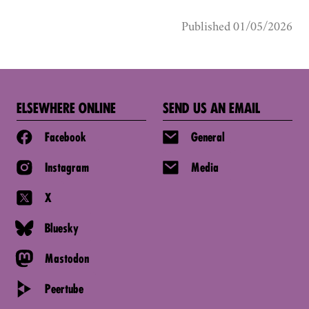
Published 01/05/2026
ELSEWHERE ONLINE
SEND US AN EMAIL
Facebook
General
Instagram
Media
X
Bluesky
Mastodon
Peertube