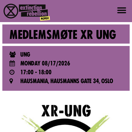
ABOUT US
MEDLEMSMØTE XR UNG
ABOUT XR NORWAY
UNG
VALUES AND PRINCIPLES
MONDAY 08/17/2026
17:00 - 18:00
JOIN
HAUSMANIA, HAUSMANNS GATE 34, OSLO
NEWS
PRESS
EVENTS