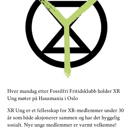
GROUPS
DONATE
PHASE OUT NORWAY
NORWEGIAN
Hver mandag etter Fossilfri Fritidsklubb holder XR
Ung møter på Hausmania i Oslo
XR Ung er et fellesskap for XR-medlemmer under 30
år som både aksjonerer sammen og har det hyggelig
sosialt. Nye unge medlemmer er varmt velkomne!