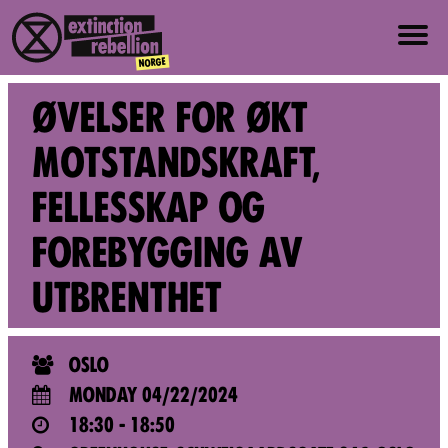
ABOUT US
ØVELSER FOR ØKT
ABOUT XR NORWAY
MOTSTANDSKRAFT,
FELLESSKAP OG
VALUES AND PRINCIPLES
FOREBYGGING AV
JOIN
UTBRENTHET
NEWS
OSLO
PRESS
MONDAY 04/22/2024
EVENTS
18:30 - 18:50