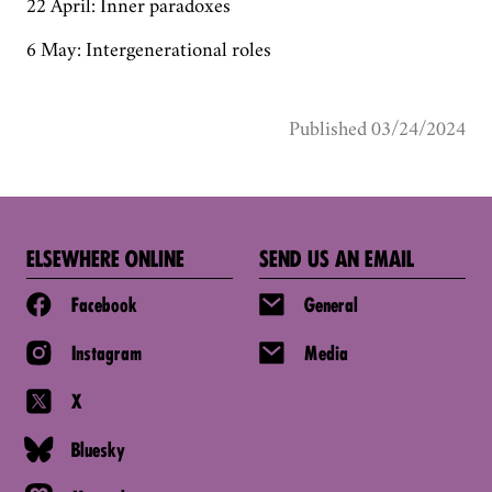
22 April: Inner paradoxes
6 May: Intergenerational roles
Published 03/24/2024
ELSEWHERE ONLINE
SEND US AN EMAIL
Facebook
General
Instagram
Media
X
Bluesky