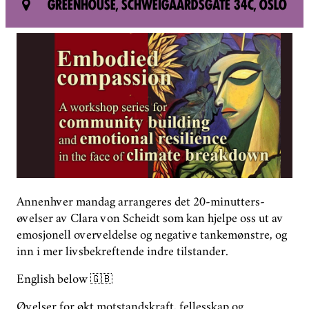
GREENHOUSE, SCHWEIGAARDSGATE 34C, OSLO
GROUPS
DONATE
PHASE OUT NORWAY
NORWEGIAN
Annenhver mandag arrangeres det 20-minutters-
øvelser av Clara von Scheidt som kan hjelpe oss ut av
emosjonell overveldelse og negative tankemønstre, og
inn i mer livsbekreftende indre tilstander.
English below 🇬🇧
Øvelser for økt motstandskraft, fellesskap og