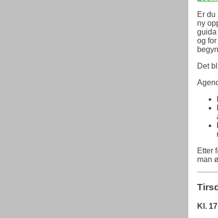
Er du
ny opp
guida
og fo
begyn
Det bl
Agenda
Etter 
man ø
Tirs
Kl. 1