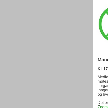
Mand
Kl. 1
Medle
møtes
i orga
inngan
og hv
Det er
Zoom