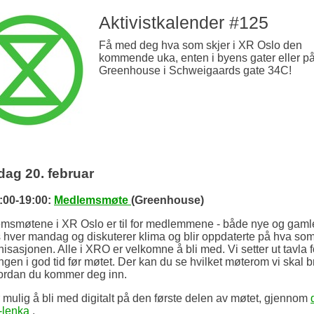
Aktivistkalender #125
Få med deg hva som skjer i XR Oslo den
kommende uka, enten i byens gater eller p
Greenhouse i Schweigaards gate 34C!
ag 20. februar
7:00-19:00:
Medlemsmøte
(Greenhouse)
msmøtene i XR Oslo er til for medlemmene - både nye og gamle
 hver mandag og diskuterer klima og blir oppdaterte på hva som
nisasjonen. Alle i XRO er velkomne å bli med. Vi setter ut tavla 
gen i god tid før møtet. Der kan du se hvilket møterom vi skal b
ordan du kommer deg inn.
 mulig å bli med digitalt på den første delen av møtet, gjennom
-lenka
.