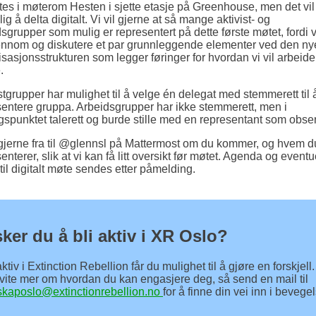
tes i møterom Hesten i sjette etasje på Greenhouse, men det vi
lig å delta digitalt. Vi vil gjerne at så mange aktivist- og
sgrupper som mulig er representert på dette første møtet, fordi vi
ennom og diskutere et par grunnleggende elementer ved den ny
sasjonsstrukturen som legger føringer for hvordan vi vil arbeide
.
stgrupper har mulighet til å velge én delegat med stemmerett til 
sentere gruppa. Arbeidsgrupper har ikke stemmerett, men i
spunktet talerett og burde stille med en representant som obser
gjerne fra til @glennsl på Mattermost om du kommer, og hvem d
enterer, slik at vi kan få litt oversikt før møtet. Agenda og eventu
til digitalt møte sendes etter påmelding.
ker du å bli aktiv i XR Oslo?
tiv i Extinction Rebellion får du mulighet til å gjøre en forskjell
 vite mer om hvordan du kan engasjere deg, så send en mail til
sskaposlo@extinctionrebellion.no
for å finne din vei inn i bevege