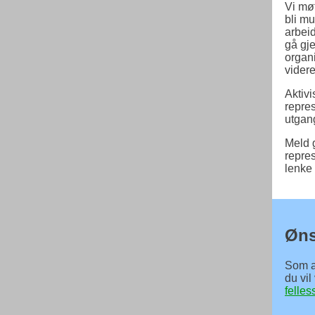
Vi mø
bli mu
arbeid
gå gj
organi
videre
Aktivi
repre
utgang
Meld 
repres
lenke 
Øns
Som ak
du vil
felle