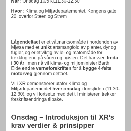
Når
: Onsdag 10/5 kl.11.30-12.30
Hvor
: Klima og Miljødepartementet, Kongens gate
20, overfor Steen og Strøm
Lågendeltaet
er et våtmarksområde i nordenden av
Mjøsa med et
unikt
artsmangfold av planter, dyr og
fugler, og er et viktig hvile- og matområde for
trekkfuglene på våren og høsten. Det har vært
freda
i 30 år
, men nå vil klima- og miljøminister Barth
Eide
endre verneforskriften
for å
bygge 4-felts
motorveg
gjennom deltaet.
Vi i XR demonstrerer utafor Klima og
Miljødepartementet
hver onsdag
i lunsjtiden (11:30-
12:30), og vil fortsette med det til ministeren trekker
forskriftsendringa tilbake.
Onsdag – Introduksjon til XR’s
krav verdier & prinsipper