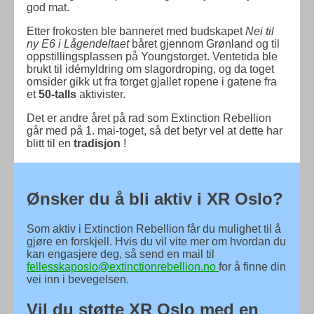
god mat.
Etter frokosten ble banneret med budskapet
Nei til
ny E6 i Lågendeltaet
båret gjennom Grønland og til
oppstillingsplassen på Youngstorget. Ventetida ble
brukt til idémyldring om slagordroping, og da toget
omsider gikk ut fra torget gjallet ropene i gatene fra
et
50-talls
aktivister.
Det er andre året på rad som Extinction Rebellion
går med på 1. mai-toget, så det betyr vel at dette har
blitt til en
tradisjon
!
Ønsker du å bli aktiv i XR Oslo?
Som aktiv i Extinction Rebellion får du mulighet til å
gjøre en forskjell. Hvis du vil vite mer om hvordan du
kan engasjere deg, så send en mail til
fellesskaposlo@extinctionrebellion.no
for å finne din
vei inn i bevegelsen.
Vil du støtte XR Oslo med en