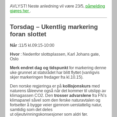
AVLYST! Neste anledning vil være 23/5,
påmelding
gjøres her
.
Torsdag – Ukentlig markering
foran slottet
Når
:11/5 kl.09:15-10:00
Hvor
: Nedenfor slottsplassen, Karl Johans gate,
Oslo
Merk endret dag og tidspunkt
for markering denne
uke grunnet at statsrådet har blitt flyttet (vanligvis
skjer markeringen fredager fra kl.10.15).
Den norske regjeringa er på
kollisjonskurs
med
naturens tåleevne også når det kommer til utslipp av
klimagassen CO2. Den
trosser advarslene
fra FN's
klimapanel såvel som den ferske naturavtalen og
fortsetter å bygge veier gjennom uerstattelig natur,
samtidig som det deles
ut oljeutvinningskonsesjoner som aldri før.