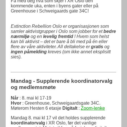
Få med deg hva som skjer i XR Oslo den
kommende uka, enten i byens gater eller på
Greenhouse i Schweigaards gate 34C!
Extinction Rebellion Oslo er organisasjonen som
samler aktivistgrupper i Oslo som jobber for et
bedre
nærmiljø
og en
levelig fremtid
! Hvem som helst
kan bli aktivist – det er bare å bli med på én eller
flere av våre aktiviteter. All deltakelse er
gratis
og
ingen påmelding
kreves (om ikke annet eksplisitt
sies).
Mandag - Supplerende koordinatorvalg
og medlemsmøte
Når
: 8. mai kl 17-19
Hvor
: Greenhouse, Schweigaardsgate 34C.
Møterom Hesten 6 etasje
Digitalt
:
Zoom-lenke
Mandag 8. mai kl 17 vil det holdes supplerende
koordinatorvalg
i XR Oslo, før det vanlige