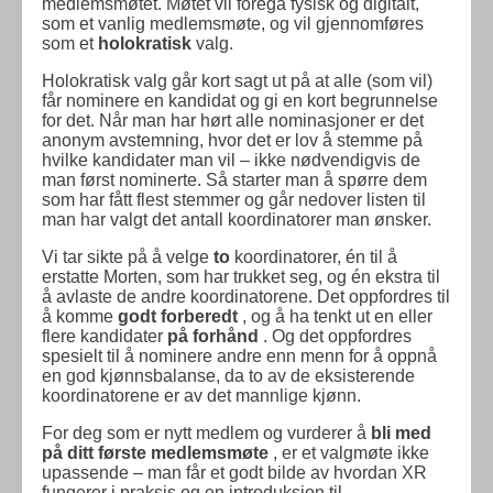
medlemsmøtet. Møtet vil foregå fysisk og digitalt,
som et vanlig medlemsmøte, og vil gjennomføres
som et
holokratisk
valg.
Holokratisk valg går kort sagt ut på at alle (som vil)
får nominere en kandidat og gi en kort begrunnelse
for det. Når man har hørt alle nominasjoner er det
anonym avstemning, hvor det er lov å stemme på
hvilke kandidater man vil – ikke nødvendigvis de
man først nominerte. Så starter man å spørre dem
som har fått flest stemmer og går nedover listen til
man har valgt det antall koordinatorer man ønsker.
Vi tar sikte på å velge
to
koordinatorer, én til å
erstatte Morten, som har trukket seg, og én ekstra til
å avlaste de andre koordinatorene. Det oppfordres til
å komme
godt forberedt
, og å ha tenkt ut en eller
flere kandidater
på forhånd
. Og det oppfordres
spesielt til å nominere andre enn menn for å oppnå
en god kjønnsbalanse, da to av de eksisterende
koordinatorene er av det mannlige kjønn.
For deg som er nytt medlem og vurderer å
bli med
på ditt første medlemsmøte
, er et valgmøte ikke
upassende – man får et godt bilde av hvordan XR
fungerer i praksis og en introduksjon til