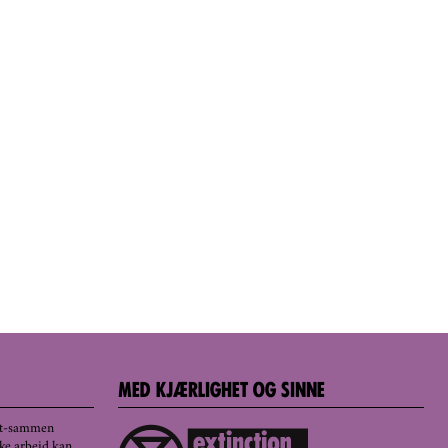
MED KJÆRLIGHET OG SINNE
det-sammen
ske arbeid kan