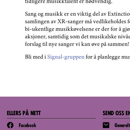
tidligere musikktalent er nødvendig.
Sang og musikk er en viktig del av Extinctio
samlingen av XR-sanger må vedlikeholdes fo
bi-ukentlige musikkøvelsene er der for å gjø
aksjoner, samtidig som det musikalske nivå
forslag til nye sanger vi kan øve på sammen!
Bli med i
Signal-gruppen
for å planlegge mu
ELLERS PÅ NETT
SEND OSS E
Facebook
Generelt