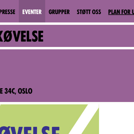
PRESSE
EVENTER
GRUPPER
STØTT OSS
PLAN FOR 
KØVELSE
 34C, OSLO