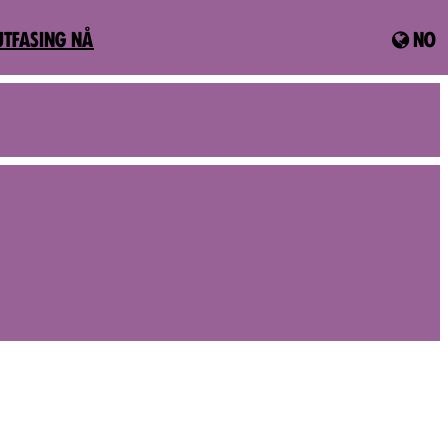
UTFASING NÅ
NO