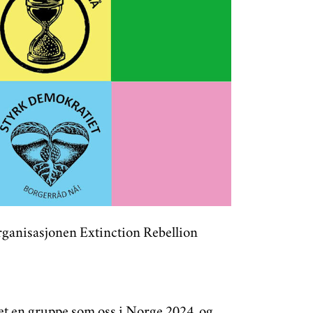
rganisasjonen Extinction Rebellion
t en gruppe som oss i Norge 2024, og