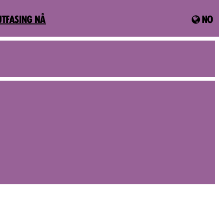
UTFASING NÅ
NO