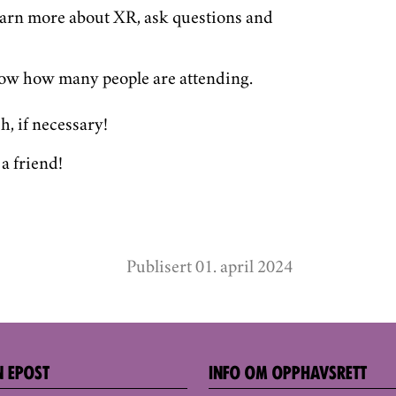
earn more about XR, ask questions and
ow how many people are attending.
h, if necessary!
 a friend!
Publisert 01. april 2024
N EPOST
INFO OM OPPHAVSRETT