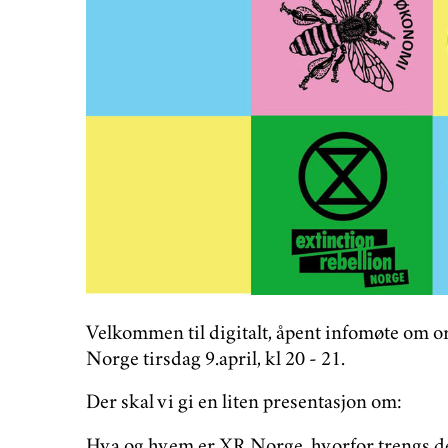
Velkommen til digitalt, åpent infomøte om o
Norge tirsdag 9.april, kl 20 - 21.
Der skal vi gi en liten presentasjon om:
Hva og hvem er XR Norge, hvorfor trengs de