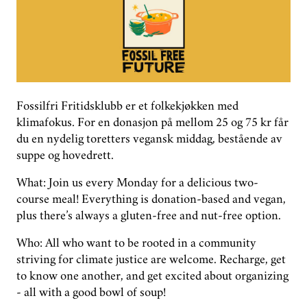
GRUPPER
STØTT OSS
PLAN FOR UTFASING NÅ
Fossilfri Fritidsklubb er et folkekjøkken med
klimafokus. For en donasjon på mellom 25 og 75 kr får
ENGELSK
du en nydelig toretters vegansk middag, bestående av
suppe og hovedrett.
What: Join us every Monday for a delicious two-
course meal! Everything is donation-based and vegan,
plus there’s always a gluten-free and nut-free option.
Who: All who want to be rooted in a community
striving for climate justice are welcome. Recharge, get
to know one another, and get excited about organizing
- all with a good bowl of soup!