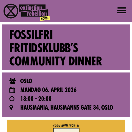
OM OSS
FOSSILFRI
OM XR NORGE
FRITIDSKLUBB'S
COMMUNITY DINNER
VERDIER OG PRINSIPPER
BLI MED
OSLO
MANDAG 06. APRIL 2026
NYHETER
18:00 - 20:00
HAUSMANIA, HAUSMANNS GATE 34, OSLO
PRESSE
EVENTER