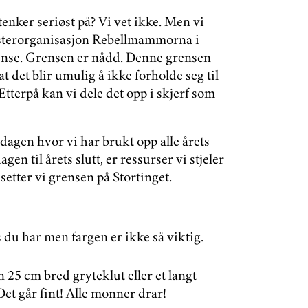
tenker seriøst på? Vi vet ikke. Men vi
sterorganisasjon Rebellmammorna i
grense. Grensen er nådd. Denne grensen
at det blir umulig å ikke forholde seg til
tterpå kan vi dele det opp i skjerf som
 dagen hvor vi har brukt opp alle årets
en til årets slutt, er ressurser vi stjeler
etter vi grensen på Stortinget.
s du har men fargen er ikke så viktig.
 25 cm bred gryteklut eller et langt
 Det går fint! Alle monner drar!