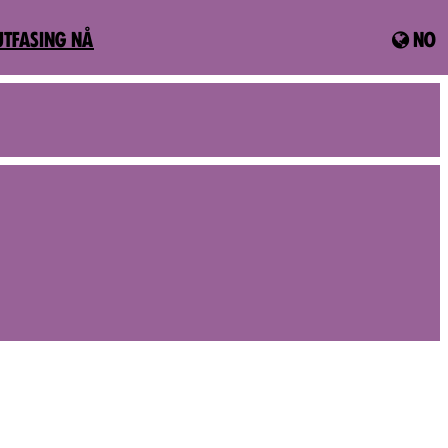
UTFASING NÅ
NO