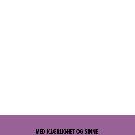
MED KJÆRLIGHET OG SINNE