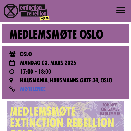
OM OSS
MEDLEMSMØTE OSLO
OM XR NORGE
OSLO
VERDIER OG PRINSIPPER
MANDAG 03. MARS 2025
17:00 - 18:00
BLI MED
HAUSMANIA, HAUSMANNS GATE 34, OSLO
MØTELENKE
NYHETER
PRESSE
EVENTER