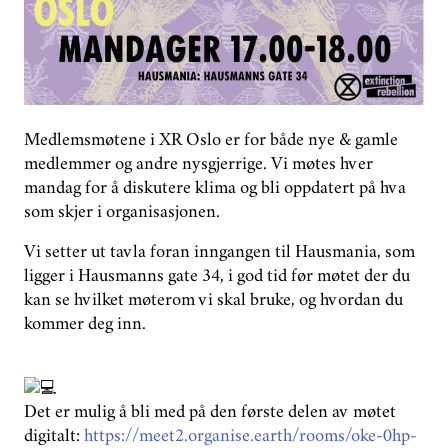
GRUPPER
STØTT OSS
PLAN FOR UTFASING NÅ
Medlemsmøtene i XR Oslo er for både nye & gamle
medlemmer og andre nysgjerrige. Vi møtes hver
ENGELSK
mandag for å diskutere klima og bli oppdatert på hva
som skjer i organisasjonen.
Vi setter ut tavla foran inngangen til Hausmania, som
ligger i Hausmanns gate 34, i god tid før møtet der du
kan se hvilket møterom vi skal bruke, og hvordan du
kommer deg inn.
Det er mulig å bli med på den første delen av møtet
digitalt:
https://meet2.organise.earth/rooms/oke-0hp-