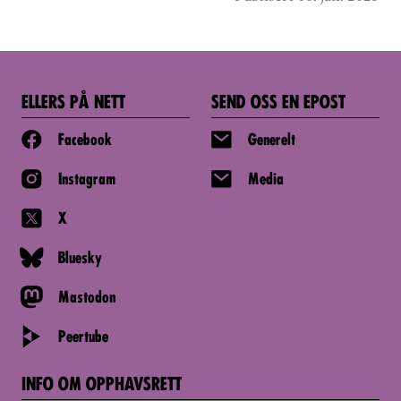
ELLERS PÅ NETT
SEND OSS EN EPOST
Facebook
Generelt
Instagram
Media
X
Bluesky
Mastodon
Peertube
INFO OM OPPHAVSRETT