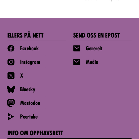
ELLERS PÅ NETT
SEND OSS EN EPOST
Facebook
Generelt
Instagram
Media
X
Bluesky
Mastodon
Peertube
INFO OM OPPHAVSRETT