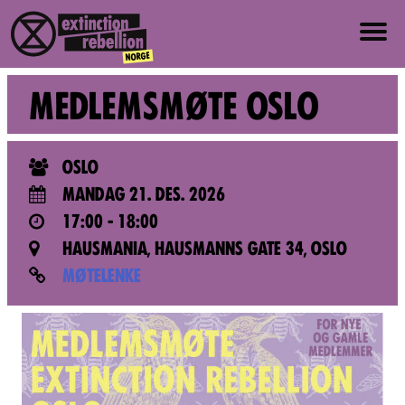
OM OSS
MEDLEMSMØTE OSLO
OM XR NORGE
OSLO
VERDIER OG PRINSIPPER
MANDAG 21. DES. 2026
17:00 - 18:00
BLI MED
HAUSMANIA, HAUSMANNS GATE 34, OSLO
MØTELENKE
NYHETER
PRESSE
EVENTER