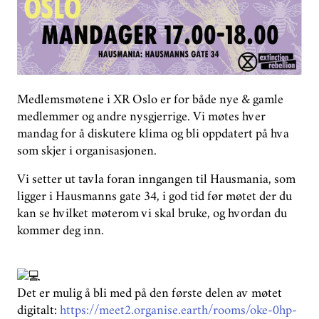
GRUPPER
STØTT OSS
PLAN FOR UTFASING NÅ
Medlemsmøtene i XR Oslo er for både nye & gamle
medlemmer og andre nysgjerrige. Vi møtes hver
ENGELSK
mandag for å diskutere klima og bli oppdatert på hva
som skjer i organisasjonen.
Vi setter ut tavla foran inngangen til Hausmania, som
ligger i Hausmanns gate 34, i god tid før møtet der du
kan se hvilket møterom vi skal bruke, og hvordan du
kommer deg inn.
Det er mulig å bli med på den første delen av møtet
digitalt:
https://meet2.organise.earth/rooms/oke-0hp-