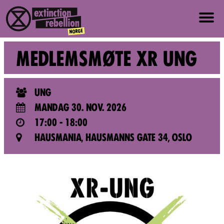
OM OSS
MEDLEMSMØTE XR UNG
OM XR NORGE
UNG
VERDIER OG PRINSIPPER
MANDAG 30. NOV. 2026
17:00 - 18:00
BLI MED
HAUSMANIA, HAUSMANNS GATE 34, OSLO
NYHETER
PRESSE
EVENTER