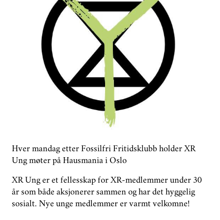
GRUPPER
STØTT OSS
PLAN FOR UTFASING NÅ
ENGELSK
Hver mandag etter Fossilfri Fritidsklubb holder XR
Ung møter på Hausmania i Oslo
XR Ung er et fellesskap for XR-medlemmer under 30
år som både aksjonerer sammen og har det hyggelig
sosialt. Nye unge medlemmer er varmt velkomne!