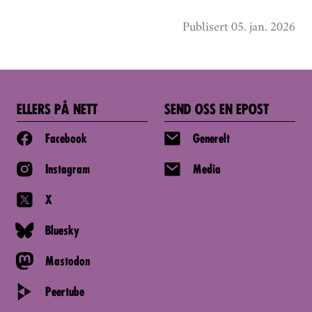
Publisert 05. jan. 2026
ELLERS PÅ NETT
SEND OSS EN EPOST
Facebook
Generelt
Instagram
Media
X
Bluesky
Mastodon
Peertube