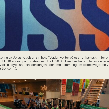
ering av Jonas Kittelsen sin bok: "Verden venter på oss: Et kampskrift for en
" blir 18.august på Kunstnernes Hus kl.20:00. Den handler om Jonas sin rei
ivist, de dype samfunnsendringene som må komme og om folkebevegelsen vi
a trenger nå.