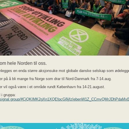
 kom hele Norden til oss.
anlegges en enda større aksjonsuke mot globale danske selskap som ødelegge
er på å bli mange fra Norge som drar til Nord-Danmark fra 7-14.aug.
r vil også være i et område rundt København fra 14-21.august.
 i gruppa:
//signal.group/#CjQKIMK2gXn1XQEfpcG8jjfzIebenW1Z_CCmvQMrJDhPdaM