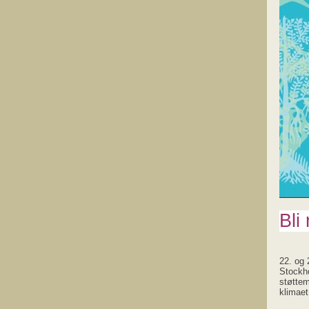
Bli
22. og 
Stockho
støttem
klimaet 