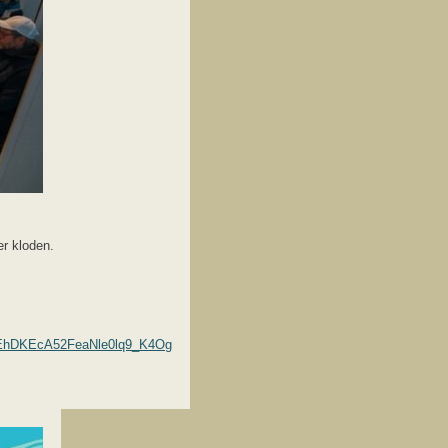
r kloden.
xEhDKEcA52FeaNle0lq9_K4Og