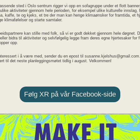
assende sted i Oslo sentrum rigger vi opp en sofagruppe under et flott banner
t ulike aktiviteter gjennom hele perioden, for eksempel ulike kulturelle innslag, 
na, kaffe, te og kjeks, et tre der man kan henge klimaønsker for framtida, et hj
ge klimafølelser og starte samtaler.
idspartnere kan stille med folk, så vi er godt dekket gjennom hele døgnet. 
 eller bidra til aktiviteter og selvfølgelig legge fram deres egne hjertesaker for f
opper opp.
nteressert i å være med, sender du en epost til susanne.kjelshus@gmail.com.
tert til det neste planleggingsmøtet tidlig i august. Velkommen!
Følg XR på vår Facebook-side