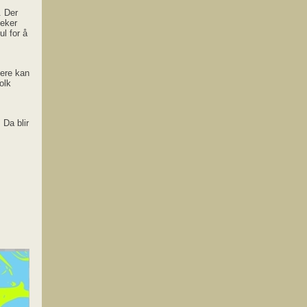
. Der
leker
ul for å
Dere kan
olk
 Da blir