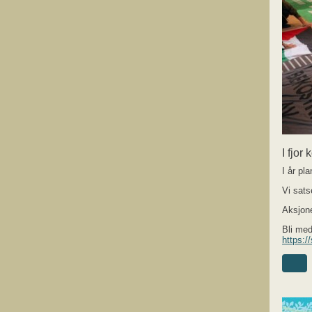
I fjor
I år pl
Vi sats
Aksjone
Bli med
https: