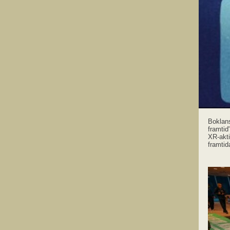
Boklans
framtid
XR-akt
framtid