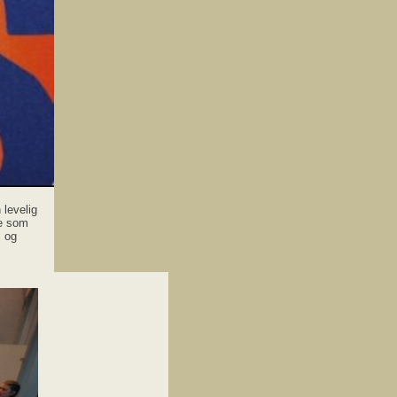
 levelig
se som
 og