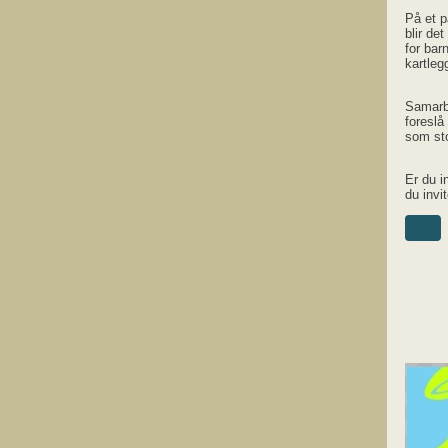
På et p
blir de
for bar
kartleg
Samarbe
foreslå
som st
Er du i
du invi