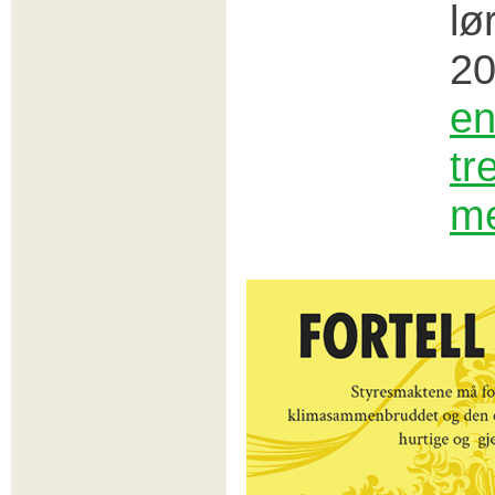
lø
20
en
tr
me