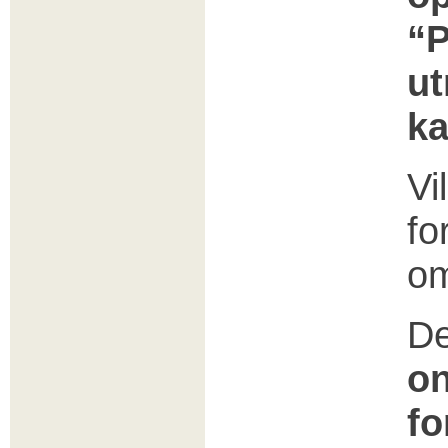
“P
ut
ka
Vi
fo
o
De
on
fo