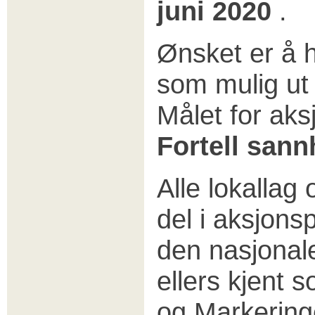
juni 2020
.
Ønsket er å 
som mulig ut 
Målet for ak
Fortell san
Alle lokallag 
del i aksjons
den nasjonal
ellers kjent 
og Markerin