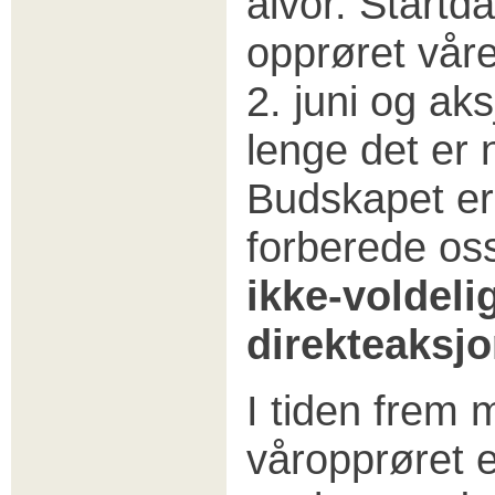
alvor. Startda
opprøret våre
2. juni og ak
lenge det er
Budskapet er 
forberede os
ikke-voldeli
direkteaksj
I tiden frem 
våropprøret e