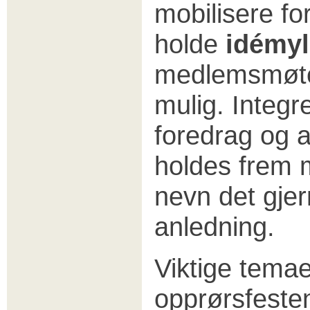
mobilisere fo
holde
idémy
medlemsmøte
mulig. Integr
foredrag og 
holdes frem m
nevn det gjer
anledning.
Viktige temae
opprørsfesten