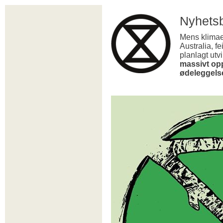
Nyhets
Mens klimae
Australia, f
planlagt utv
massivt opp
ødeleggel