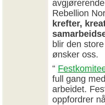
avgjørerende 
Rebellion No
krefter, krea
samarbeids
blir den stor
ønsker oss.
“
Festkomite
full gang me
arbeidet. Fe
oppfordrer nå 