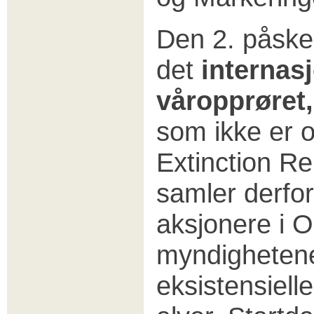
Den 2. påske
det
internas
våropprøret
som ikke er o
Extinction R
samler derfor 
aksjonere i O
myndighetene 
eksistensiell