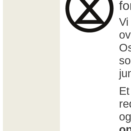
fo
Vi
ov
Os
so
ju
Et
re
og
op