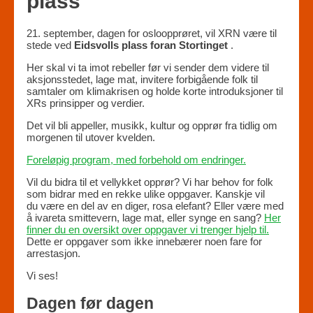
plass
21. september, dagen for osloopprøret, vil XRN være til
stede ved
Eidsvolls plass foran Stortinget
.
Her skal vi ta imot rebeller før vi sender dem videre til
aksjonsstedet, lage mat, invitere forbigående folk til
samtaler om klimakrisen og holde korte introduksjoner til
XRs prinsipper og verdier.
Det vil bli appeller, musikk, kultur og opprør fra tidlig om
morgenen til utover kvelden.
Foreløpig program, med forbehold om endringer.
Vil du bidra til et vellykket opprør? Vi har behov for folk
som bidrar med en rekke ulike oppgaver. Kanskje vil
du være en del av en diger, rosa elefant? Eller være med
å ivareta smittevern, lage mat, eller synge en sang?
Her
finner du en oversikt over oppgaver vi trenger hjelp til.
Dette er oppgaver som ikke innebærer noen fare for
arrestasjon.
Vi ses!
Dagen før dagen