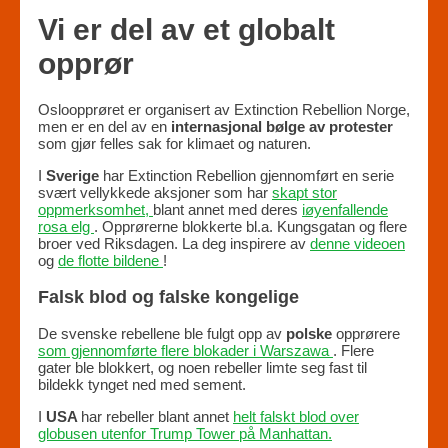
Vi er del av et globalt
opprør
Osloopprøret er organisert av Extinction Rebellion Norge,
men er en del av en
internasjonal bølge av protester
som gjør felles sak for klimaet og naturen.
I
Sverige
har Extinction Rebellion gjennomført en serie
svært vellykkede aksjoner som har
skapt stor
oppmerksomhet,
blant annet med deres
iøyenfallende
rosa elg
. Opprørerne blokkerte bl.a. Kungsgatan og flere
broer ved Riksdagen. La deg inspirere av
denne videoen
og
de flotte bildene
!
Falsk blod og falske kongelige
De svenske rebellene ble fulgt opp av
polske
opprørere
som gjennomførte flere blokader i Warszawa
. Flere
gater ble blokkert, og noen rebeller limte seg fast til
bildekk tynget ned med sement.
I
USA
har rebeller blant annet
helt falskt blod over
globusen utenfor Trump Tower på Manhattan.