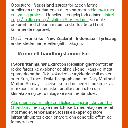
Opprørere i
Nederland
sørget for at den første
samlingen av parlamentet etter sommeren
ble møtt med
en tydelig protest
. Rebeller i kongelig forkledning
klatret
opp på balkongen på slottet i Amsterdam
, som ble
dekorert med et banner som erklærte støtte til det
kommende opprøret.
Også i
Frankrike
,
New Zealand
,
Indonesia
,
Tyrkia
og
andre steder har rebeller gått til aksjon.
— Kriminell handlingslammelse
I
Storbritannia
har Extinction Rebellion gjennomført en
rekke fargerike aksjoner de siste ukene. Kanskje mest
oppmerksomhet fikk blokaden av trykkeriene til aviser
som Sun, Times, Daily Telegraph and the Daily Mail and
Mail on Sunday — aviser som dominerer store deler av
markedet, men som ikke forteller sannheten om
klimakrisa og det økologiske sammenbruddet.
Aksjonene var mindre enn tidligere opprør, skriver The
Guardian
, men også mer fokusert, med aksjoner rettet
mot medier, tenketanker, fossilselskaper og store
infrastrukturprosjekter, snarere enn generelle offentlige
forstyrrelser.