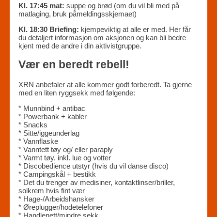
Kl. 17:45 mat:
suppe og brød (om du vil bli med på
matlaging, bruk påmeldingsskjemaet)
Kl. 18:30 Briefing:
kjempeviktig at alle er med. Her får
du detaljert informasjon om aksjonen og kan bli bedre
kjent med de andre i din aktivistgruppe.
Vær en beredt rebell!
XRN anbefaler at alle kommer godt forberedt. Ta gjerne
med en liten ryggsekk med følgende:
* Munnbind + antibac
* Powerbank + kabler
* Snacks
* Sitte/iggeunderlag
* Vannflaske
* Vanntett tøy og/ eller paraply
* Varmt tøy, inkl. lue og votter
* Discobedience utstyr (hvis du vil danse disco)
* Campingskål + bestikk
* Det du trenger av medisiner, kontaktlinser/briller,
solkrem hvis fint vær
* Hage-/Arbeidshansker
* Øreplugger/hodetelefoner
* Handlenett/mindre sekk