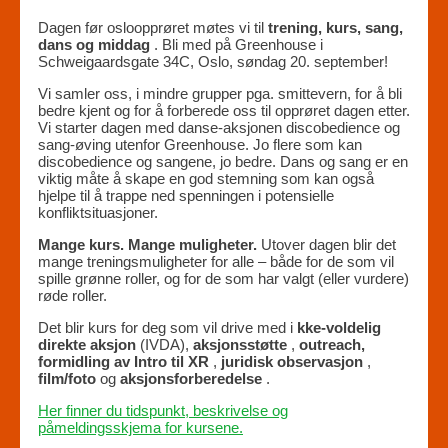
Dagen før osloopprøret møtes vi til
trening, kurs, sang,
dans og middag
. Bli med på Greenhouse i
Schweigaardsgate 34C, Oslo, søndag 20. september!
Vi samler oss, i mindre grupper pga. smittevern, for å bli
bedre kjent og for å forberede oss til opprøret dagen etter.
Vi starter dagen med danse-aksjonen discobedience og
sang-øving utenfor Greenhouse. Jo flere som kan
discobedience og sangene, jo bedre. Dans og sang er en
viktig måte å skape en god stemning som kan også
hjelpe til å trappe ned spenningen i potensielle
konfliktsituasjoner.
Mange kurs. Mange muligheter.
Utover dagen blir det
mange treningsmuligheter for alle – både for de som vil
spille grønne roller, og for de som har valgt (eller vurdere)
røde roller.
Det blir kurs for deg som vil drive med i
kke-voldelig
direkte aksjon
(IVDA),
aksjonsstøtte
,
outreach,
formidling av Intro til XR
,
juridisk observasjon
,
film/foto
og
aksjonsforberedelse
.
Her finner du tidspunkt, beskrivelse og
påmeldingsskjema for kursene.