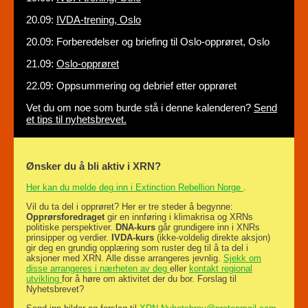
20.09:
IVDA-trening, Oslo
20.09: Forberedelser og briefing til Oslo-opprøret, Oslo
21.09:
Oslo-opprøret
22.09: Oppsummering og debrief etter opprøret
Vet du om noe som burde stå i denne kalenderen?
Send
et tips til nyhetsbrevet.
Ønsker du å bli aktiv i XRN?
Her kan du melde deg inn i Extinction Rebellion Norge
.
Vil du ta del i opprøret? Her er tre steder å begynne:
Opprørsforedraget
gir en innføring i klimakrisa og XRNs
politiske perspektiver.
DNA-kurs
går grundigere inn i XNRs
prinsipper og verdier.
IVDA-kurs
(ikke-voldelig direkte aksjon)
gir deg en grundig opplæring som ruster deg til å ta del i
aksjoner med XRN. Alle disse arrangeres jevnlig.
Sjekk om
disse arrangeres i nærheten av deg
eller
kontakt regional
utvikling
for å høre om aktivitet der du bor. Forslag til
Nyhetsbrevet?